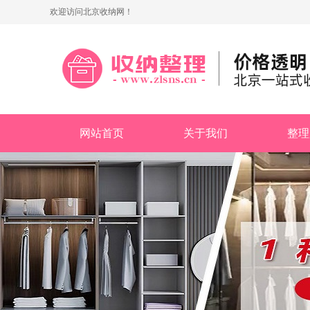
欢迎访问北京收纳网！
网站首页
关于我们
整理