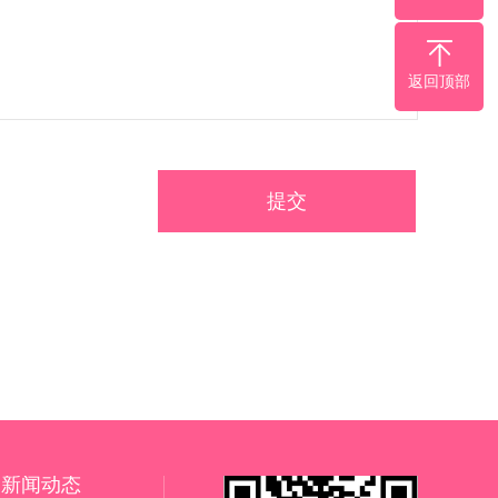
返回顶部
新闻动态