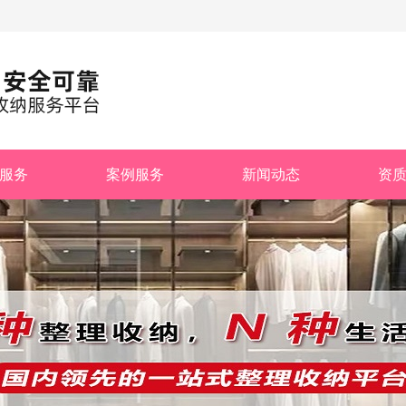
服务
案例服务
新闻动态
资