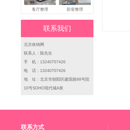
客厅整理
卧室整理
联系我们
北京收纳网
联系人：陈先生
手 机：13240707426
电 话：13240707426
地 址：北京市朝阳区建国路88号院
10号SOHO现代城A座
联系方式